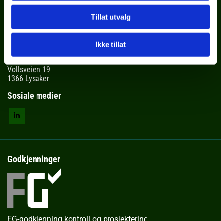
+47 97194971
Tillat utvalg
Ketil
@dhj.as
Ikke tillat
Adresse
Vollsveien 19
1366 Lysaker
Sosiale medier
Godkjenninger
FG-godkjenning kontroll og prosjektering