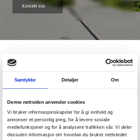
Kontakt oss
Rådgivende Ingeniører
Samtykke
Detaljer
Om
DHJ consult AS er et norsk rådgivende ingeniørfirma
med spesialisering innen VVS-, energi- og klimatekniske
løsninger for bygg og anlegg. DHJ, nå DHJ Consult ble
Denne nettsiden anvender cookies
etablert i 1981 så vi har lang erfaring med tekniske
Vi bruker informasjonskapsler for å gi innhold og
fagsystemer og energieffektive løsninger i
annonser et personlig preg, for å levere sosiale
byggeprosjekter.
mediefunksjoner og for å analysere trafikken vår. Vi deler
dessuten informasjon om hvordan du bruker nettstedet
Vi har mange spennende oppdrag for både entreprenører og