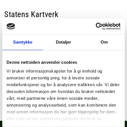
Statens Kartverk
Byggeledelse VVS
Samtykke
Detaljer
Om
Byggherre:
Statsbygg
Vårt oppdrag:
Byggeledelse VVS
Størrelse (m2):
8 000 m2
Denne nettsiden anvender cookies
Prosjekterings/byggeår:
2013 - 2014
Vi bruker informasjonskapsler for å gi innhold og
annonser et personlig preg, for å levere sosiale
mediefunksjoner og for å analysere trafikken vår. Vi deler
dessuten informasjon om hvordan du bruker nettstedet
0
vårt, med partnerne våre innen sosiale medier,
annonsering og analysearbeid, som kan kombinere den
med annen informasjon du har gjort tilgjengelig for dem,
eller som de har samlet inn gjennom din bruk av
tjenestene deres.